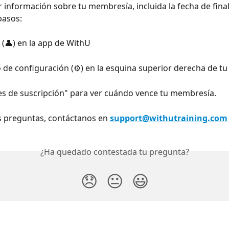
 información sobre tu membresía, incluida la fecha de final
pasos:
l (👤) en la app de WithU
o de configuración (⚙️) en la esquina superior derecha de tu 
es de suscripción" para ver cuándo vence tu membresía.
s preguntas, contáctanos en 
support@withutraining.com
¿Ha quedado contestada tu pregunta?
😞
😐
😃