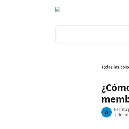
Ir al contenido principal
Buscar artículos...
Todas las cole
¿Cómo
memb
Escrito
A
1 de ju